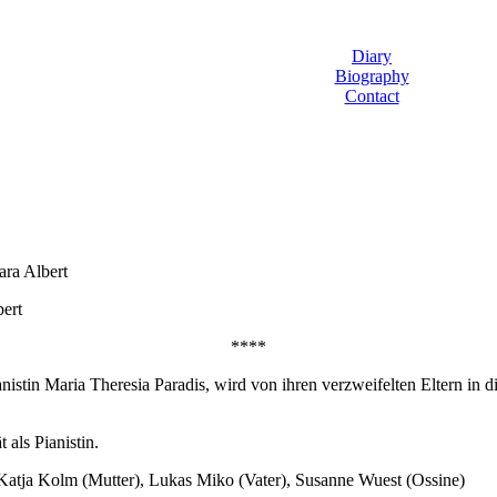
Diary
Biography
Contact
ara Albert
bert
****
anistin Maria Theresia Paradis, wird von ihren verzweifelten Eltern in
 als Pianistin.
Katja Kolm (Mutter), Lukas Miko (Vater), Susanne Wuest (Ossine)