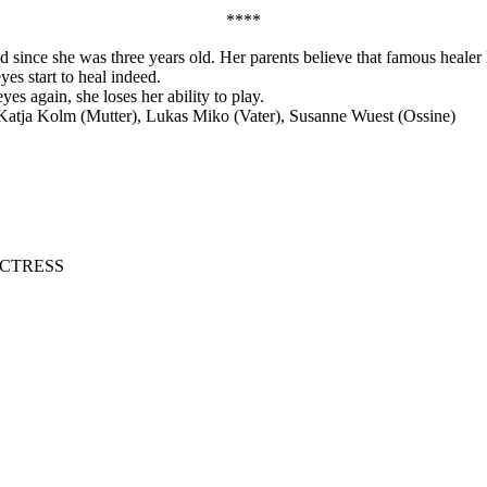
****
nd since she was three years old. Her parents believe that famous heal
es start to heal indeed.
yes again, she loses her ability to play.
Katja Kolm (Mutter), Lukas Miko (Vater), Susanne Wuest (Ossine)