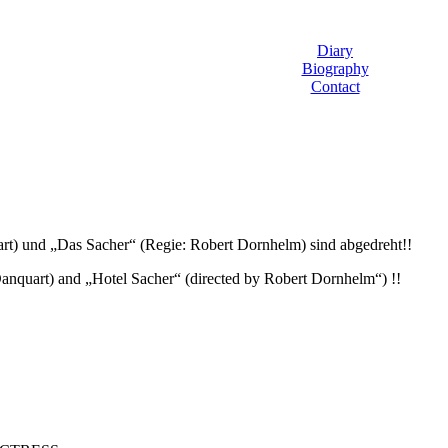
Diary
Biography
Contact
art) und „Das Sacher“ (Regie: Robert Dornhelm) sind abgedreht!!
 Danquart) and „Hotel Sacher“ (directed by Robert Dornhelm“) !!