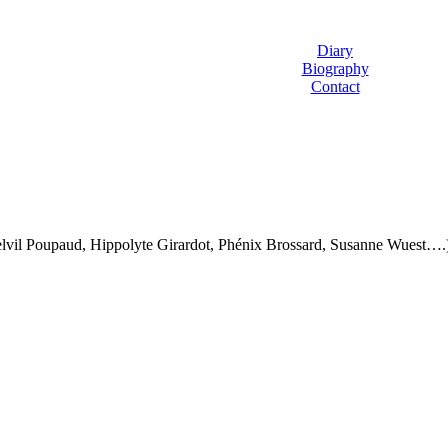
Diary
Biography
Contact
lvil Poupaud, Hippolyte Girardot, Phénix Brossard, Susanne Wuest….