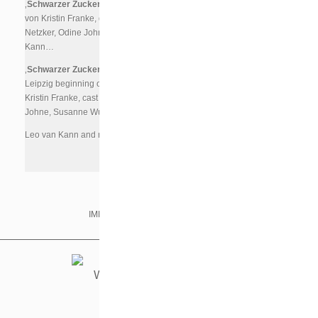
‚
Schwarzer Zucker
‚ in Leipzig. Es ist der erste Spielfilm
von Kristin Franke, der Cast besteht ua. aus Marilena
Netzker, Odine Johne, Susanne Wuest und Leo van
Kann…
‚
Schwarzer Zucker
‚ (Black Sugar) will start shooting in
Leipzig beginning of Februar. It’s the first feature of director
Kristin Franke, cast includes Marilena Netzker, Odine
Johne, Susanne Wuest,
Leo van Kann and many more.
IMPRINT & PRIVACY
IMDB