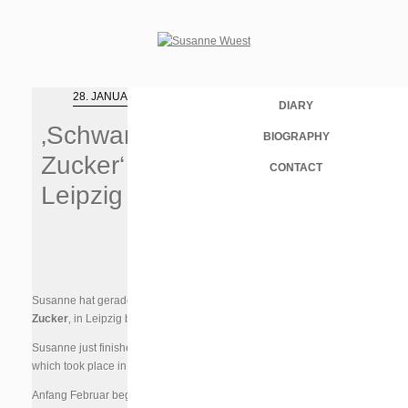
28. JANUAR 2013
DIARY
‚Schwarzer
BIOGRAPHY
Zucker‘ in
CONTACT
Leipzig
Susanne hat gerade die Dreharbeiten zu ‚
Schwarzer
Zucker
‚ in Leipzig beendet.
Susanne just finished shooting for ‚
Schwarzer Zucker
‚
which took place in Leipzig.
Anfang Februar beginnen die Dreharbeiten zu dem Drama