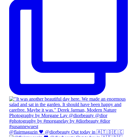
@flairmagazin 🖤 @diorbeauty Out today in 🇦🇹 🇩🇪 🇨