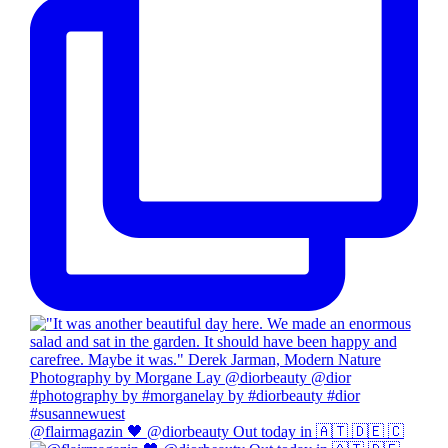
@flairmagazin 🖤 @diorbeauty Out today in 🇦🇹 🇩🇪 🇨