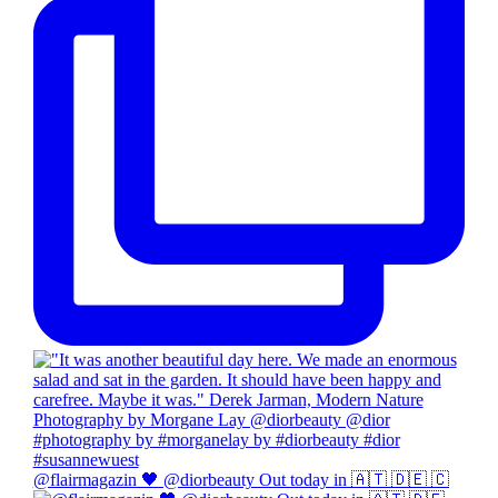
@flairmagazin 🖤 @diorbeauty Out today in 🇦🇹 🇩🇪 🇨