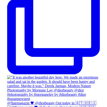
@flairmagazin 🖤 @diorbeauty Out today in 🇦🇹 🇩🇪 🇨