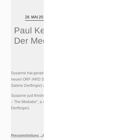
28. MAI 2012
Paul Kemp –
Der Mediator
Susanne hat gerade die Dreharbeiten zu einer Folge der
neuen ORF /ARD Serie „Paul Kemp – Der Mediator“ (Regie:
Sabine Derflinger) abgeschlossen.
Susanne just finished shooting for an episode of „Paul Kemp
– The Mediator“, a new ORF /ARD series (directed by Sabine
Derflinger).
Pressemitteilung „Paul Kemp – Der Mediator“