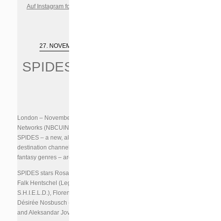
Auf Instagram folgen
27. NOVEMBER 2018
SPIDES
London – November 27, 2018 – NBCUniversal International
Networks (NBCUIN) today announced the acquisition of
SPIDES – a new, alien invasion thriller to air on SYFY – the
destination channel brand for fans of science fiction and
fantasy genres – around the world.
SPIDES stars Rosabell Laurenti Sellers (Game of Thrones),
Falk Hentschel (Legends Of Tomorrow, Marvels Agents Of
S.H.I.E.L.D.), Florence Kasumba (Avengers, Black Panther),
Désirée Nosbusch (Bad Banks), Susanne Wuest (
Perfume)
and Aleksandar Jovanovic (Tatort, Dr Who).
(mehr …)