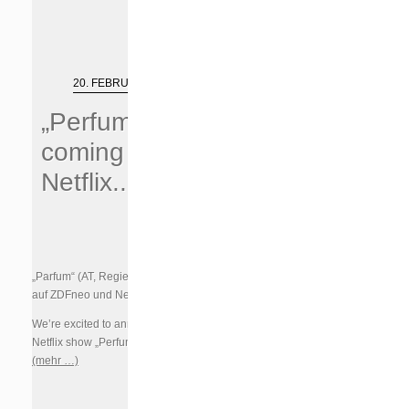
20. FEBRUAR 2018
„Perfume“ (WT)
coming to
Netflix..!
„Parfum“ (AT, Regie: Philipp Kadelbach) wird ab Herbst 2018
auf ZDFneo und Netflix zu sehen sein!
We’re excited to announce the fall 2018 release of new
Netflix show „Perfume“ (WT, directed by Philipp Kadelbach) !
(mehr …)