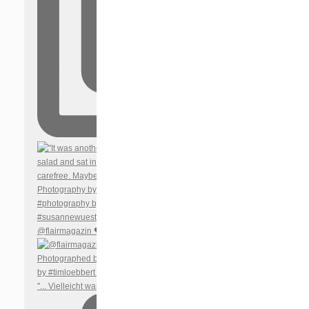
@flairmagazin 🖤 @diorbeauty Out today in 🇦🇹 🇩🇪 🇨
"... Vielleicht war gerade deshalb auch der Besuch