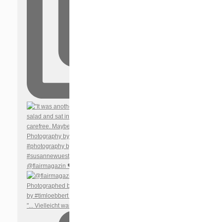
@flairmagazin 🖤 @diorbeauty Out today in 🇦🇹 🇩🇪 🇨
"... Vielleicht war gerade deshalb auch der Besuch