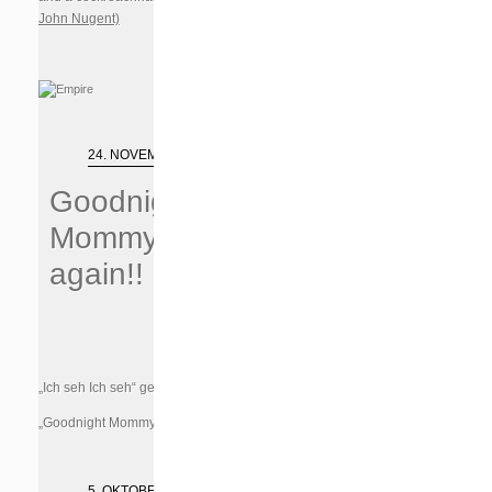
John Nugent)
24. NOVEMBER 2014
Goodnight
Mommy wins
again!!
„Ich seh Ich seh“ gewinnt in Ljubljana!!
„Goodnight Mommy“ wins in Ljubljana!!
(mehr …)
5. OKTOBER 2013