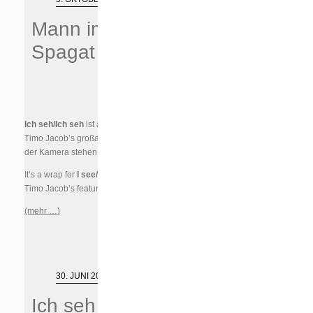
Mann im
Spagat
Ich seh/Ich seh
ist abgedreht! Als nächstes wird Susanne für
Timo Jacob’s großartige Kinokomödie ‚
Mann im Spagat
‚ vor
der Kamera stehen.
It’s a wrap for
I see/I see
! Next, Susanne will be shooting for
Timo Jacob’s feature comedy ‚
Pace, Cowboy, Pace
‚.
(mehr …)
30. JUNI 2013
Ich seh / Ich