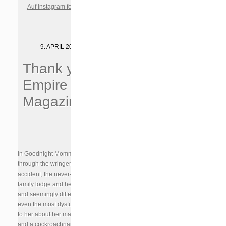
Auf Instagram folgen
9. APRIL 2016
Thank you,
Empire
Magazine!
In Goodnight Mommy, Austrian actress Susanne Wuest goes
through the wringer. After a divorce and an unspecified
accident, the never-named ‘Mommy’ returns to her idyllic
family lodge and her two young boys covered in bandages
and seemingly different. What happens next would make
even the most dysfunctional family unit take pause. We spoke
to her about her makeup rigmarole, befriending child actors –
and a cockroachnamed Matilda.
(… full interview here… by