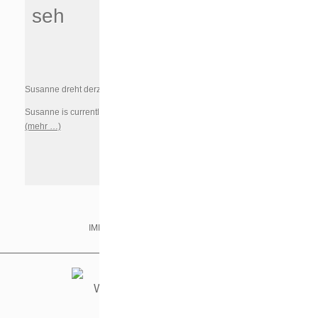
seh
Susanne dreht derzeit den Kinofilm ‚Ich seh / Ich seh‘.
Susanne is currently shooting the feature ‚Ich seh / Ich seh‘.
(mehr …)
IMPRINT & PRIVACY
IMDB