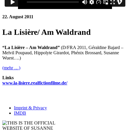
22. August 2011
La Lisière/ Am Waldrand
“La Lisière – Am Waldrand”
(D/FRA 2011, Géraldine Bajard –
Melvil Poupaud, Hippolyte Girardot, Phénix Brossard, Susanne
Wuest….)
(mehr …)
Links
www.la-lisiere.realfictionfilme.de/
Imprint & Privacy
IMDB