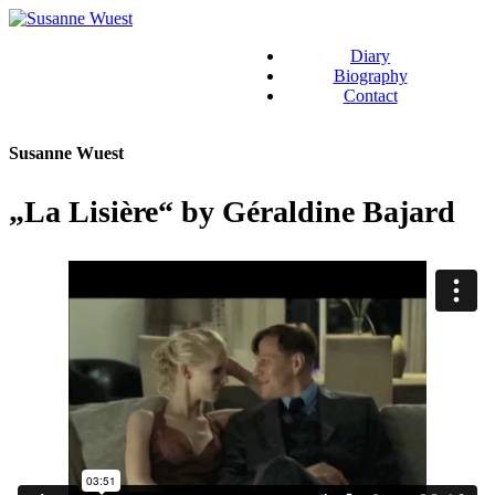
Diary
Biography
Contact
Susanne Wuest
„La Lisière“ by Géraldine Bajard