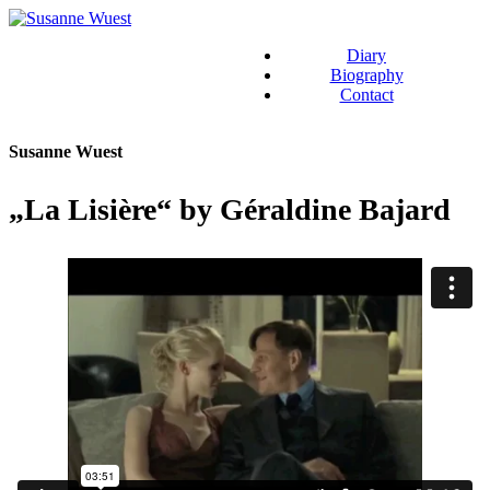
Diary
Biography
Contact
Susanne Wuest
„La Lisière“ by Géraldine Bajard