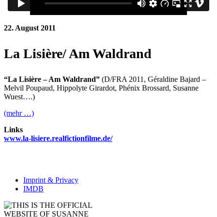
22. August 2011
La Lisière/ Am Waldrand
“La Lisière – Am Waldrand”
(D/FRA 2011, Géraldine Bajard –
Melvil Poupaud, Hippolyte Girardot, Phénix Brossard, Susanne
Wuest….)
(mehr …)
Links
www.la-lisiere.realfictionfilme.de/
Imprint & Privacy
IMDB